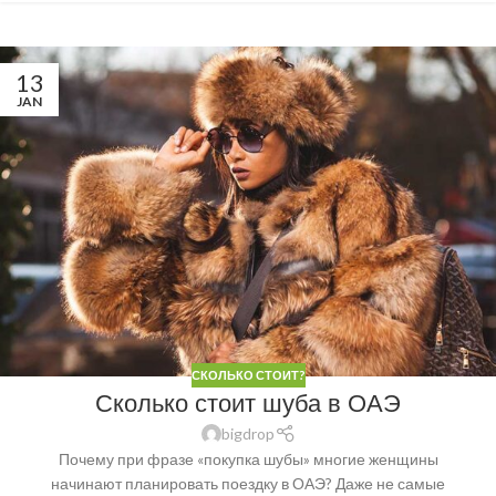
13
JAN
СКОЛЬКО СТОИТ?
Сколько стоит шуба в ОАЭ
bigdrop
Почему при фразе «покупка шубы» многие женщины
начинают планировать поездку в ОАЭ? Даже не самые