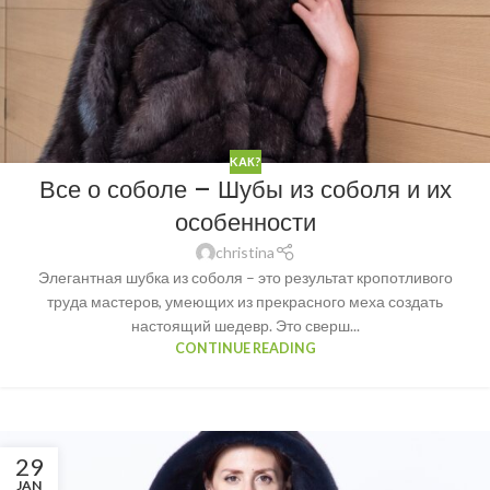
KАК?
Все о соболе – Шубы из соболя и их
особенности
christina
Элегантная шубка из соболя – это результат кропотливого
труда мастеров, умеющих из прекрасного меха создать
настоящий шедевр. Это сверш...
CONTINUE READING
29
JAN