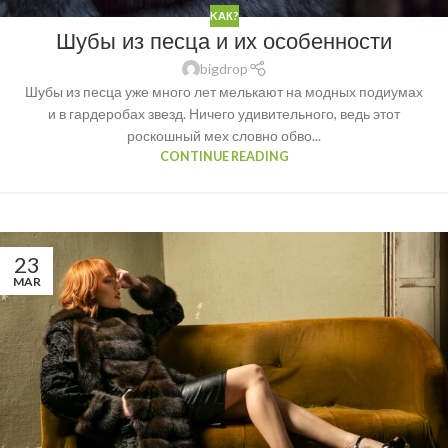
KАК?
Шубы из песца и их особенности
bigdrop
Шубы из песца уже много лет мелькают на модных подиумах
и в гардеробах звезд. Ничего удивительного, ведь этот
роскошный мех словно обво...
CONTINUE READING
23
MAR