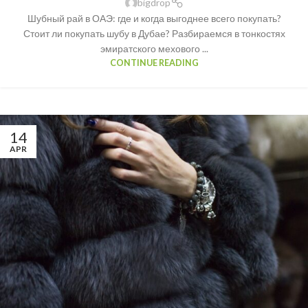
bigdrop
Шубный рай в ОАЭ: где и когда выгоднее всего покупать?
Стоит ли покупать шубу в Дубае? Разбираемся в тонкостях
эмиратского мехового ...
CONTINUE READING
14
APR