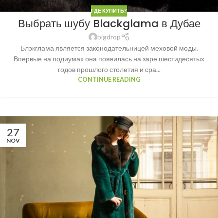
ГДЕ КУПИТЬ?
Выбрать шубу Blackglama в Дубае
bigdrop
Блэкглама является законодательницей меховой моды.
Впервые на подиумах она появилась на заре шестидесятых
годов прошлого столетия и сра...
CONTINUE READING
27
NOV