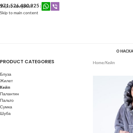
971.526.480.925
Skip to navigation
|
Skip to main content
О НАС
КА
PRODUCT CATEGORIES
Home
Кейп
Блуза
Жилет
Кейп
Палантин
Пальто
Сумка
Шуба