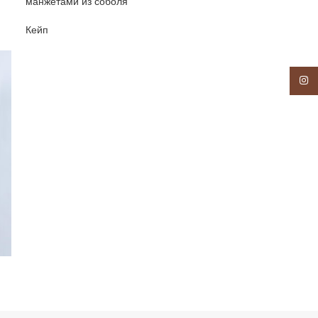
манжетами из соболя
Кейп
Insta