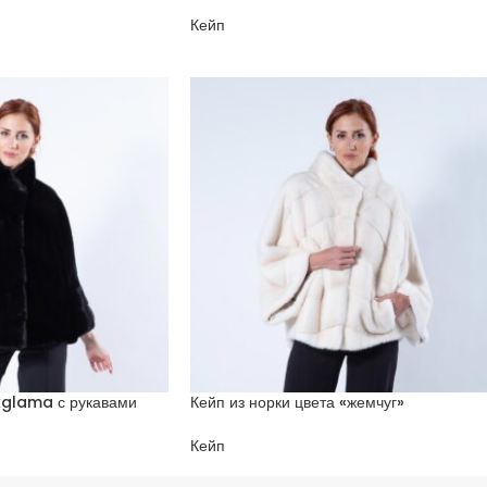
Кейп
kglama с рукавами
Кейп из норки цвета «жемчуг»
Кейп