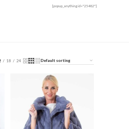
[popup_anything id="25482"]
2
18
24