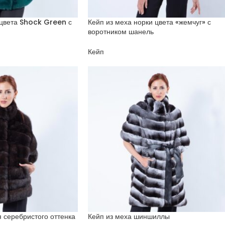
 цвета Shock Green с
Кейп из меха норки цвета «жемчуг» с
воротником шанель
Кейп
я серебристого оттенка
Кейп из меха шиншиллы