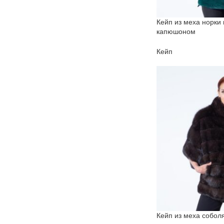
Кейп из меха норки
капюшоном
Кейп
Кейп из меха собол