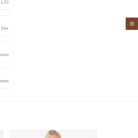
L/O
Insta
,
50+
льто
льто