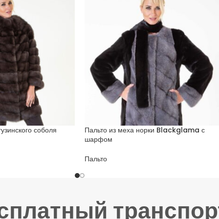
гузинского соболя
Пальто из меха норки Blackglama с
шарфом
Пальто
есплатный транспор