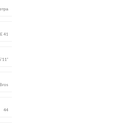
етра
E 41
5'11”
 Bros
44