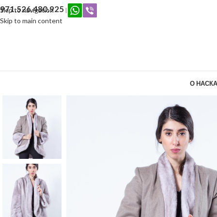
971.526.480.925
Skip to navigation
|
Skip to main content
О НАС
КА