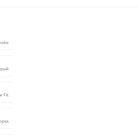
poke
ерый
r Fit
орка