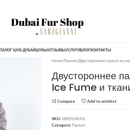
ТАЛОГ ШУБ ДУБАЙ
ШУБЫ
ОТЗЫВЫ
УСЛУГИ
БЛОГ
КОНТАКТЫ
Home
Пальто
Двустороннее пальто из нор
Двустороннее па
Ice Fume и ткан
Compare
Add to wishlist
SKU:
0000104050
Category:
Пальто