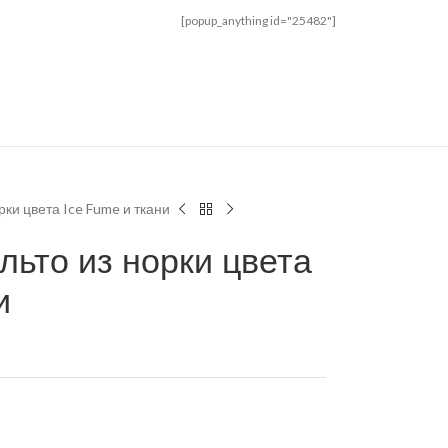
[popup_anything id="25482"]
ки цвета Ice Fume и ткани
льто из норки цвета
и