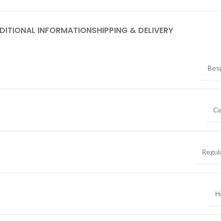
DITIONAL INFORMATION
SHIPPING & DELIVERY
Bes
С
Regula
Н