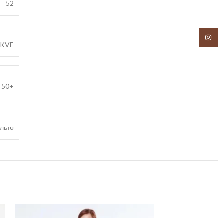
52
Insta
KVE
,
50+
льто