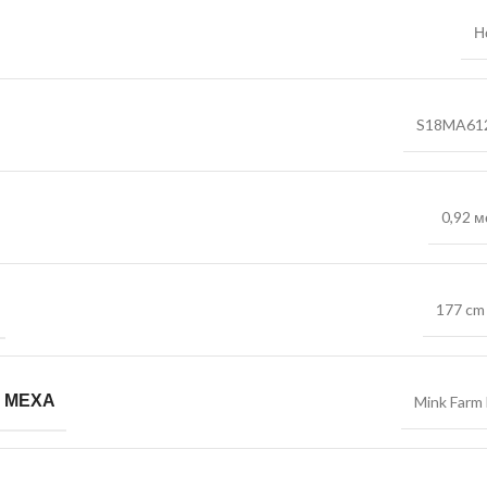
Н
S18MA61
0,92 м
177 cm 
 МЕХА
Mink Farm