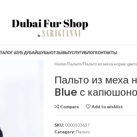
ТАЛОГ ШУБ ДУБАЙ
ШУБЫ
ОТЗЫВЫ
УСЛУГИ
БЛОГ
КОНТАКТЫ
Home
Пальто
Пальто из меха норки цвет
Пальто из меха 
Blue с капюшон
Compare
Add to wishlist
SKU:
0000103637
Category:
Пальто