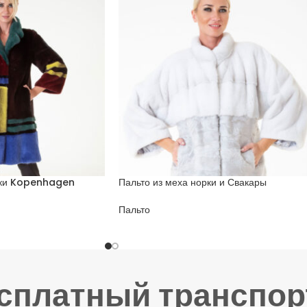
рки Kopenhagen
Пальто из меха норки и Свакары
Пальто
есплатный транспор