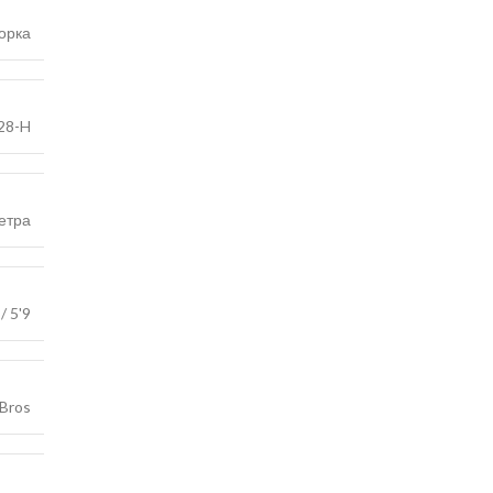
орка
28-H
етра
/ 5'9
 Bros