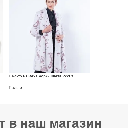
Пальто из меха норки цвета Rosa
Пальто из норки
с узором цвета 
Пальто
Пальто
т в наш магазин