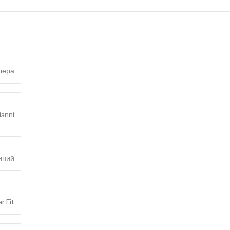
шера
ianni
иний
r Fit