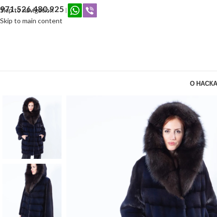
971.526.480.925
Skip to navigation
|
Skip to main content
О НАС
КА