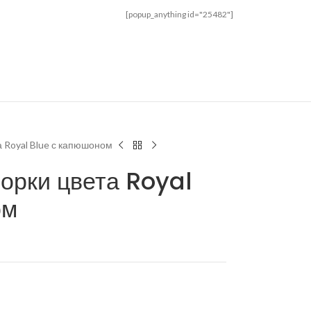
[popup_anything id="25482"]
а Royal Blue с капюшоном
норки цвета Royal
ом