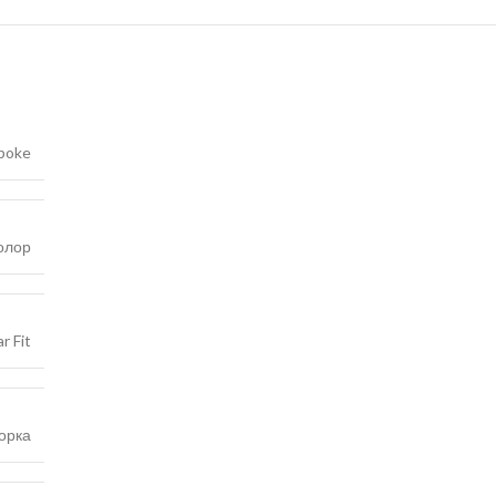
poke
олор
r Fit
орка