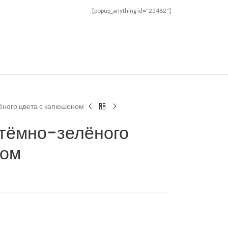
[popup_anything id="25482"]
лёного цвета с капюшоном
 тёмно-зелёного
ном