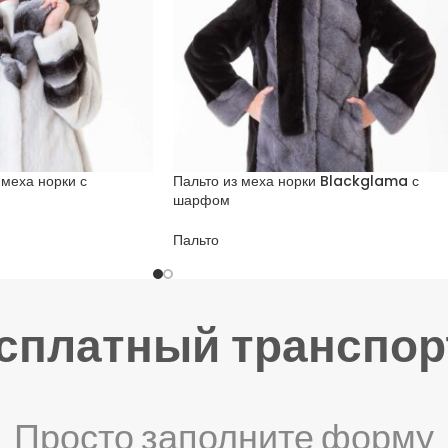
 меха норки с
Пальто из меха норки Blackglama с
шарфом
Пальто
есплатный транспор
Просто заполните форму