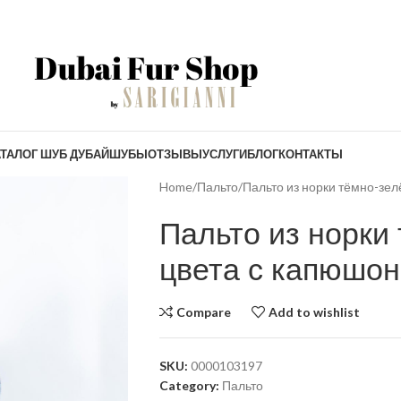
ТАЛОГ ШУБ ДУБАЙ
ШУБЫ
ОТЗЫВЫ
УСЛУГИ
БЛОГ
КОНТАКТЫ
Home
Пальто
Пальто из норки тёмно-зе
Пальто из норки
цвета с капюшо
Compare
Add to wishlist
SKU:
0000103197
Category:
Пальто