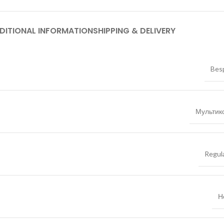
DITIONAL INFORMATION
SHIPPING & DELIVERY
Bes
Мультик
Regula
Н