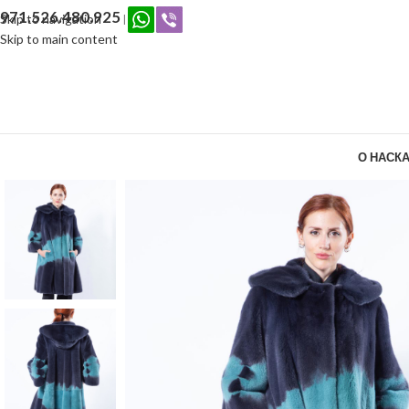
971.526.480.925
Skip to navigation
|
Skip to main content
О НАС
КА