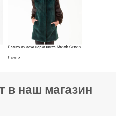
Пальто из меха норки цвета Shock Green
Пальто из меха 
Пальто
Пальто
т в наш магазин