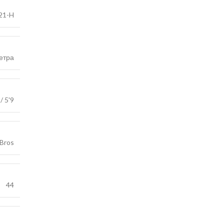
21-H
етра
/ 5'9
 Bros
44