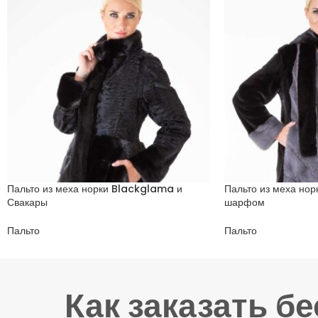
Пальто из меха норки Blackglama и
Пальто из меха но
Свакары
шарфом
Пальто
Пальто
Как заказать б