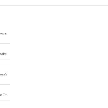
нель
poke
иний
r Fit