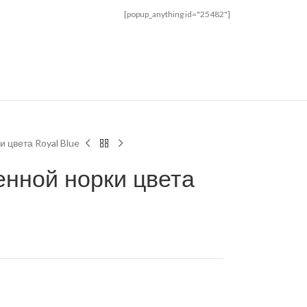
[popup_anything id="25482"]
и цвета Royal Blue
енной норки цвета