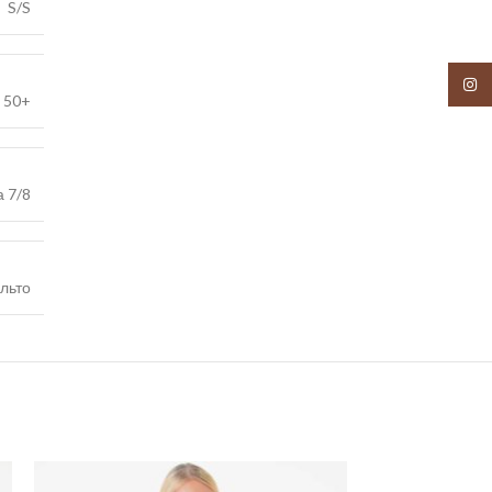
S/S
Insta
,
50+
а 7/8
льто