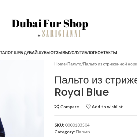
ТАЛОГ ШУБ ДУБАЙ
ШУБЫ
ОТЗЫВЫ
УСЛУГИ
БЛОГ
КОНТАКТЫ
Home
Пальто
Пальто из стриженной норк
Пальто из стриж
Royal Blue
Compare
Add to wishlist
SKU:
0000103504
Category:
Пальто