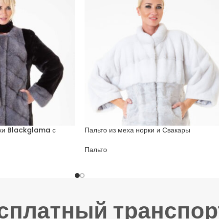
рки Blackglama с
Пальто из меха норки и Свакары
Пальто
есплатный транспор