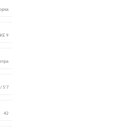
орка
KE 9
етра
/ 5'7
42