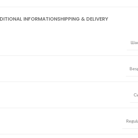
DITIONAL INFORMATION
SHIPPING & DELIVERY
Ша
Bes
С
Regula