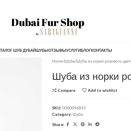
ТАЛОГ ШУБ ДУБАЙ
ШУБЫ
ОТЗЫВЫ
УСЛУГИ
БЛОГ
КОНТАКТЫ
Home
Шуба
Шуба из норки розового цве
Шуба из норки р
Compare
Add to wishlist
SKU:
0000096833
Category:
Шуба
Share: