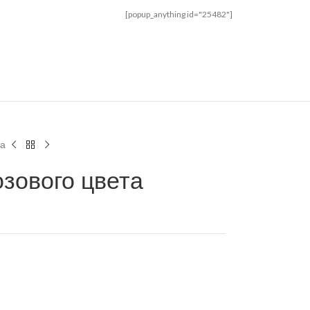
[popup_anything id="25482"]
та
озового цвета