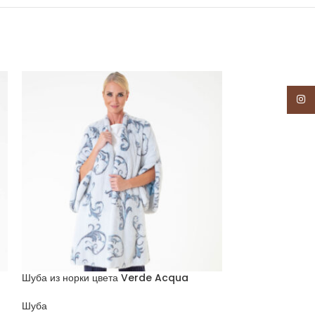
Insta
Шуба из норки цвета Verde Acqua
Шуба из норки 
Шуба
Шуба